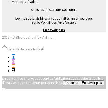
Mentions légales
ARTISTES ET ACTEURS CULTURELS
Donnez de la visibilité à vos activités, inscrivez-vous
sur le Portail des Arts Visuels
En savoir plus
2018 - © Bleu de chauffe - Avignon
Faire défiler vers le haut
En utilisant ce site, vous acceptez l’utilisation des cookies à des fins
d’analyse, et de contenus personnalisés.
J'accepte
En savoir plus