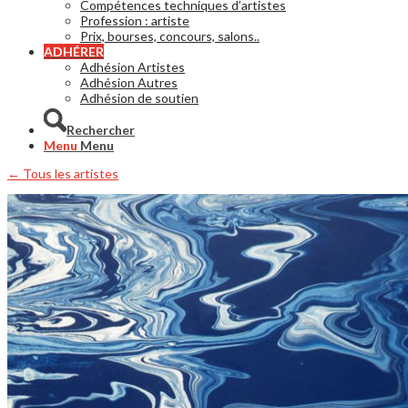
Compétences techniques d’artistes
Profession : artiste
Prix, bourses, concours, salons..
ADHÉRER
Adhésion Artistes
Adhésion Autres
Adhésion de soutien
Rechercher
Menu
Menu
← Tous les artistes