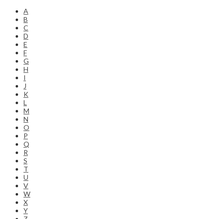
A
B
C
D
E
F
G
H
I
J
K
L
M
N
O
P
Q
R
S
T
U
V
W
X
Y
Z