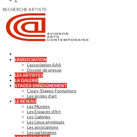
RECHERCHE ARTISTE
L’ASSOCIATION
L’association AAA
Dossier de presse
LES ARTISTES
LA GALERIE
STAGES-ENSEIGNEMENT
Cours-Stages-Formations
Les écoles d’art
LE RÉSEAU
Les Musées
Les Espaces d’Art
Les Galeries
Les Lieux atypiques
Les associations
Les partenaires