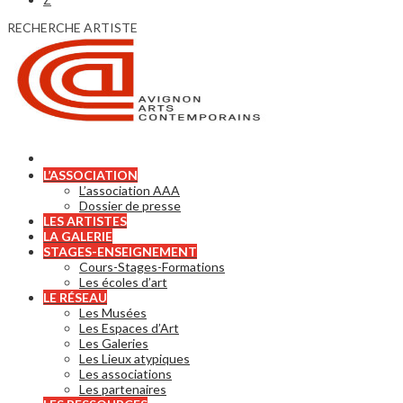
RECHERCHE ARTISTE
L’ASSOCIATION
L’association AAA
Dossier de presse
LES ARTISTES
LA GALERIE
STAGES-ENSEIGNEMENT
Cours-Stages-Formations
Les écoles d’art
LE RÉSEAU
Les Musées
Les Espaces d’Art
Les Galeries
Les Lieux atypiques
Les associations
Les partenaires