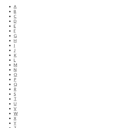
A
B
C
D
E
F
G
H
I
J
K
L
M
N
O
P
Q
R
S
T
U
V
W
X
Y
Z