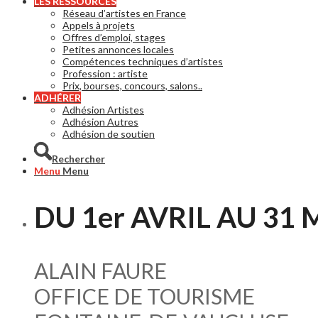
LES RESSOURCES
Réseau d’artistes en France
Appels à projets
Offres d’emploi, stages
Petites annonces locales
Compétences techniques d’artistes
Profession : artiste
Prix, bourses, concours, salons..
ADHÉRER
Adhésion Artistes
Adhésion Autres
Adhésion de soutien
Rechercher
Menu
Menu
DU 1er AVRIL AU 31 
ALAIN FAURE
OFFICE DE TOURISME