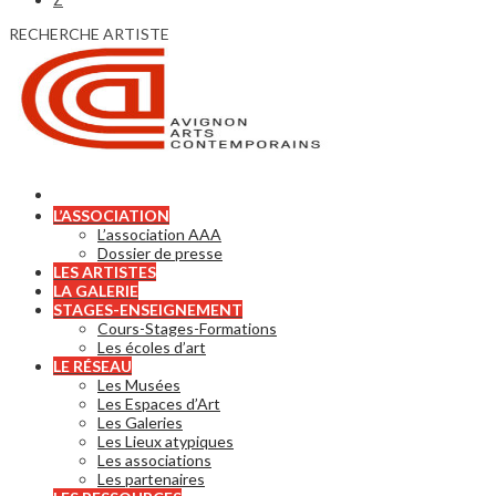
RECHERCHE ARTISTE
L’ASSOCIATION
L’association AAA
Dossier de presse
LES ARTISTES
LA GALERIE
STAGES-ENSEIGNEMENT
Cours-Stages-Formations
Les écoles d’art
LE RÉSEAU
Les Musées
Les Espaces d’Art
Les Galeries
Les Lieux atypiques
Les associations
Les partenaires