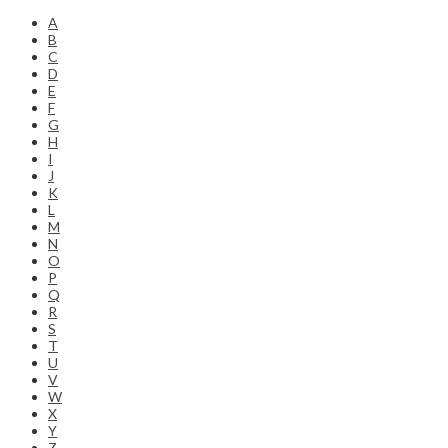
A
B
C
D
E
F
G
H
I
J
K
L
M
N
O
P
Q
R
S
T
U
V
W
X
Y
Z