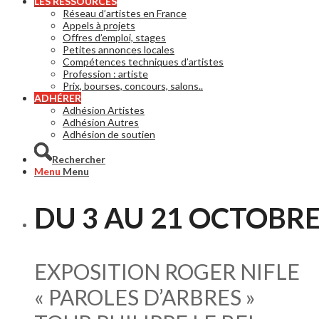
LES RESSOURCES
Réseau d’artistes en France
Appels à projets
Offres d’emploi, stages
Petites annonces locales
Compétences techniques d’artistes
Profession : artiste
Prix, bourses, concours, salons..
ADHÉRER
Adhésion Artistes
Adhésion Autres
Adhésion de soutien
Rechercher
Menu
Menu
DU 3 AU 21 OCTOBRE
EXPOSITION ROGER NIFLE
« PAROLES D’ARBRES »