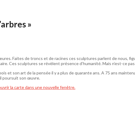
’arbres »
jeures. Faites de troncs et de racines ces sculptures parlent de nous, f
naire. Ces sculptures se révèlent présence d’humanité. Mais n’est-ce pas l
is et son art de la pensée il y a plus de quarante ans. A 75 ans maintena
il poursuit son œuvre.
ouvrir la carte dans une nouvelle fenêtre.