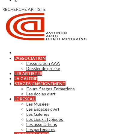
RECHERCHE ARTISTE
L’ASSOCIATION
L’association AAA
Dossier de presse
LES ARTISTES
LA GALERIE
STAGES-ENSEIGNEMENT
Cours-Stages-Formations
Les écoles d’art
LE RÉSEAU
Les Musées
Les Espaces d’Art
Les Galeries
Les Lieux atypiques
Les associations
Les partenaires