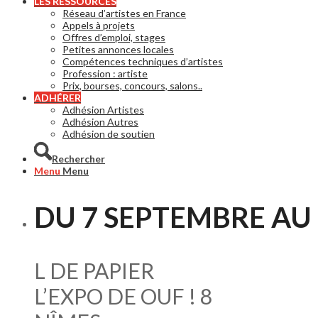
LES RESSOURCES
Réseau d’artistes en France
Appels à projets
Offres d’emploi, stages
Petites annonces locales
Compétences techniques d’artistes
Profession : artiste
Prix, bourses, concours, salons..
ADHÉRER
Adhésion Artistes
Adhésion Autres
Adhésion de soutien
Rechercher
Menu
Menu
DU 7 SEPTEMBRE AU
L DE PAPIER
L’EXPO DE OUF ! 8