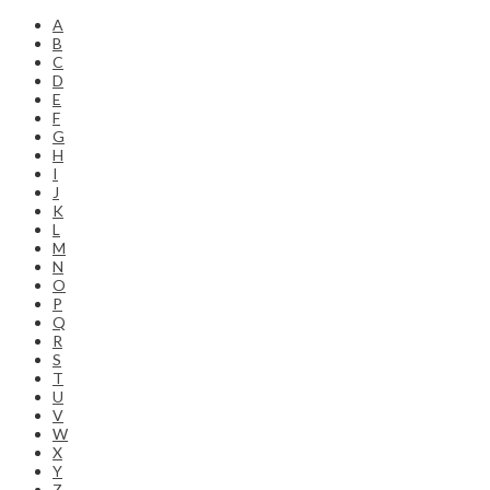
A
B
C
D
E
F
G
H
I
J
K
L
M
N
O
P
Q
R
S
T
U
V
W
X
Y
Z