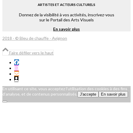
ARTISTES ET ACTEURS CULTURELS
Donnez de la visibilité à vos activités, inscrivez-vous
sur le Portail des Arts Visuels
En savoir plus
2018 - © Bleu de chauffe - Avignon
Faire défiler vers le haut
En utilisant ce site, vous acceptez l’utilisation des cookies à des fins
d’analyse, et de contenus personnalisés.
J'accepte
En savoir plus