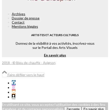
Archives
Dossier de presse
Contact
Mentions légales
ARTISTES ET ACTEURS CULTURELS
Donnez de la visibilité à vos activités, inscrivez-vous
sur le Portail des Arts Visuels
En savoir plus
2018 - © Bleu de chauffe - Avignon
Faire défiler vers le haut
En utilisant ce site, vous acceptez l’utilisation des cookies à des fins
d’analyse, et de contenus personnalisés.
J'accepte
En savoir plus