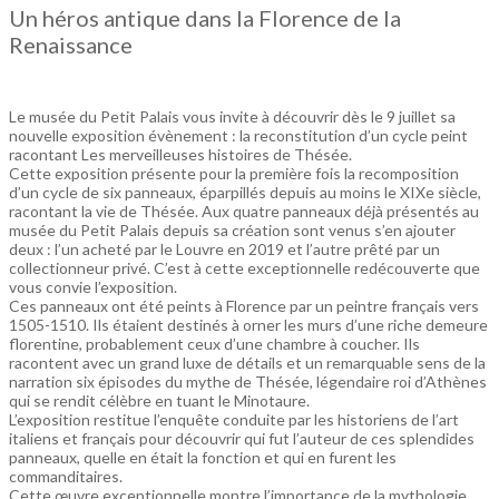
Un héros antique dans la Florence de la
Renaissance
Le musée du Petit Palais vous invite à découvrir dès le 9 juillet sa
nouvelle exposition évènement : la reconstitution d’un cycle peint
racontant Les merveilleuses histoires de Thésée.
Cette exposition présente pour la première fois la recomposition
d’un cycle de six panneaux, éparpillés depuis au moins le XIXe siècle,
racontant la vie de Thésée. Aux quatre panneaux déjà présentés au
musée du Petit Palais depuis sa création sont venus s’en ajouter
deux : l’un acheté par le Louvre en 2019 et l’autre prêté par un
collectionneur privé. C’est à cette exceptionnelle redécouverte que
vous convie l’exposition.
Ces panneaux ont été peints à Florence par un peintre français vers
1505-1510. Ils étaient destinés à orner les murs d’une riche demeure
florentine, probablement ceux d’une chambre à coucher. Ils
racontent avec un grand luxe de détails et un remarquable sens de la
narration six épisodes du mythe de Thésée, légendaire roi d’Athènes
qui se rendit célèbre en tuant le Minotaure.
L’exposition restitue l’enquête conduite par les historiens de l’art
italiens et français pour découvrir qui fut l’auteur de ces splendides
panneaux, quelle en était la fonction et qui en furent les
commanditaires.
Cette œuvre exceptionnelle montre l’importance de la mythologie