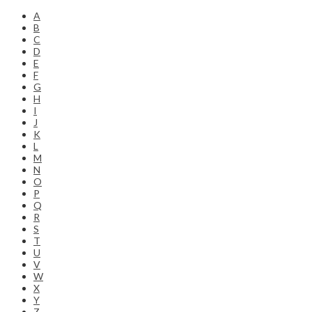
A
B
C
D
E
F
G
H
I
J
K
L
M
N
O
P
Q
R
S
T
U
V
W
X
Y
Z