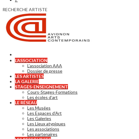
RECHERCHE ARTISTE
L’ASSOCIATION
L’association AAA
Dossier de presse
LES ARTISTES
LA GALERIE
STAGES-ENSEIGNEMENT
Cours-Stages-Formations
Les écoles d’art
LE RÉSEAU
Les Musées
Les Espaces d’Art
Les Galeries
Les Lieux atypiques
Les associations
Les partenaires