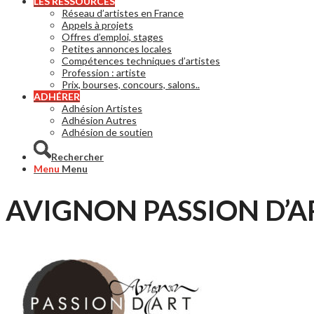
LES RESSOURCES
Réseau d’artistes en France
Appels à projets
Offres d’emploi, stages
Petites annonces locales
Compétences techniques d’artistes
Profession : artiste
Prix, bourses, concours, salons..
ADHÉRER
Adhésion Artistes
Adhésion Autres
Adhésion de soutien
Rechercher
Menu
Menu
AVIGNON PASSION D’A