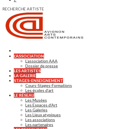
RECHERCHE ARTISTE
L’ASSOCIATION
L’association AAA
Dossier de presse
LES ARTISTES
LA GALERIE
STAGES-ENSEIGNEMENT
Cours-Stages-Formations
Les écoles d’art
LE RÉSEAU
Les Musées
Les Espaces d’Art
Les Galeries
Les Lieux atypiques
Les associations
Les partenaires