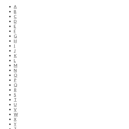
A
B
C
D
E
F
G
H
I
J
K
L
M
N
O
P
Q
R
S
T
U
V
W
X
Y
Z