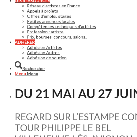
LES RESSOURCES
Réseau d’artistes en France
Appels à projets
Offres d’emploi, stages
Petites annonces locales
Compétences techniques d’artistes
Profession : artiste
Prix, bourses, concours, salons..
ADHÉRER
Adhésion Artistes
Adhésion Autres
Adhésion de soutien
Rechercher
Menu
Menu
DU 21 MAI AU 27 JUI
REGARD SUR L’ESTAMPE C
TOUR PHILIPPE LE BEL