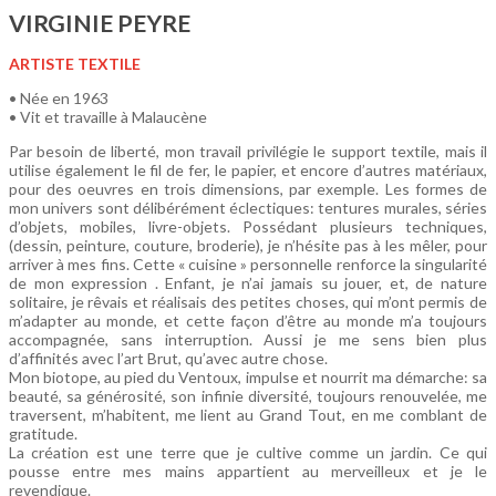
VIRGINIE PEYRE
ARTISTE TEXTILE
• Née en 1963
• Vit et travaille à Malaucène
Par besoin de liberté, mon travail privilégie le support textile, mais il
utilise également le fil de fer, le papier, et encore d’autres matériaux,
pour des oeuvres en trois dimensions, par exemple. Les formes de
mon univers sont délibérément éclectiques: tentures murales, séries
d’objets, mobiles, livre-objets. Possédant plusieurs techniques,
(dessin, peinture, couture, broderie), je n’hésite pas à les mêler, pour
arriver à mes fins. Cette « cuisine » personnelle renforce la singularité
de mon expression . Enfant, je n’ai jamais su jouer, et, de nature
solitaire, je rêvais et réalisais des petites choses, qui m’ont permis de
m’adapter au monde, et cette façon d’être au monde m’a toujours
accompagnée, sans interruption. Aussi je me sens bien plus
d’affinités avec l’art Brut, qu’avec autre chose.
Mon biotope, au pied du Ventoux, impulse et nourrit ma démarche: sa
beauté, sa générosité, son infinie diversité, toujours renouvelée, me
traversent, m’habitent, me lient au Grand Tout, en me comblant de
gratitude.
La création est une terre que je cultive comme un jardin. Ce qui
pousse entre mes mains appartient au merveilleux et je le
revendique.