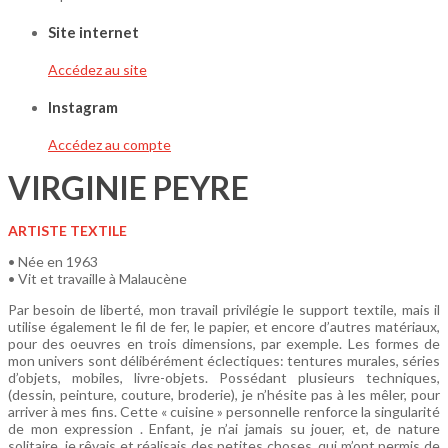
Site internet
Accédez au site
Instagram
Accédez au compte
VIRGINIE PEYRE
ARTISTE TEXTILE
• Née en 1963
• Vit et travaille à Malaucène
Par besoin de liberté, mon travail privilégie le support textile, mais il
utilise également le fil de fer, le papier, et encore d’autres matériaux,
pour des oeuvres en trois dimensions, par exemple. Les formes de
mon univers sont délibérément éclectiques: tentures murales, séries
d’objets, mobiles, livre-objets. Possédant plusieurs techniques,
(dessin, peinture, couture, broderie), je n’hésite pas à les mêler, pour
arriver à mes fins. Cette « cuisine » personnelle renforce la singularité
de mon expression . Enfant, je n’ai jamais su jouer, et, de nature
solitaire, je rêvais et réalisais des petites choses, qui m’ont permis de