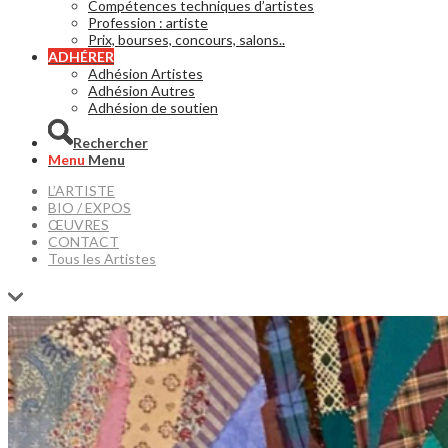
Compétences techniques d’artistes
Profession : artiste
Prix, bourses, concours, salons..
ADHÉRER
Adhésion Artistes
Adhésion Autres
Adhésion de soutien
Rechercher
Menu
Menu
L’ARTISTE
BIO / EXPOS
ŒUVRES
CONTACT
Tous les Artistes