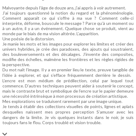
Malvoyante depuis l’âge de douze ans, j’ai appris à voir autrement.
J’ai toujours questionné la notion du regard et la phénoménologie.
Comment apparaît ce qui s’offre à ma vue ? Comment celle-ci
interprète, déforme, bouscule le message ? Parce qu’à un moment ou
à un autre, il y a un événement. Quelque chose se produit, vient au
monde par le biais de ma vision altérée. L’apparition.
Une poésie de la distorsion.
Je manie les mots et les images pour explorer les limites et créer des
univers hybrides, je crée des paradoxes, des ajouts qui soustraient,
des bouleversements et des décalages. J’invente des composites,
modifie des échelles, malmène les frontières et les règles rigides de
la perspective.
Du mot naît l’image. Il y a en premier lieu le texte, preuve tangible de
l’idée à explorer, et qui s’efface fréquemment derrière le dessin.
L’encre est mon médium de prédilection, celui par lequel tout
commence. D’autres techniques peuvent aider à soutenir le concept,
mais le contraste brut et symbolique de l’encre sur le papier demeure
une nécessité intrinsèque à mon processus de création artistique.
Mes explorations se traduisent rarement par une image unique.
Je tends à établir des collections visuelles de points, lignes et aplats
desquelles naissent mes propres perception S’amuser avec les
dangers de la limite. Je vis quelques instants dans le noir, je suis
toujours fans le flou. Corps troublé et vision trouble.